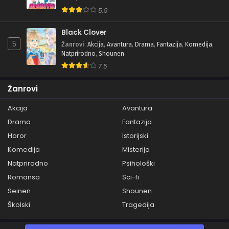
5.9
Black Clover
5
Žanrovi
:
Akcija
,
Avantura
,
Drama
,
Fantazija
,
Komedija
,
Natprirodno
,
Shounen
7.5
Žanrovi
Akcija
Avantura
Drama
Fantazija
Horor
Istorijski
Komedija
Misterija
Natprirodno
Psihološki
Romansa
Sci-fi
Seinen
Shounen
Školski
Tragedija