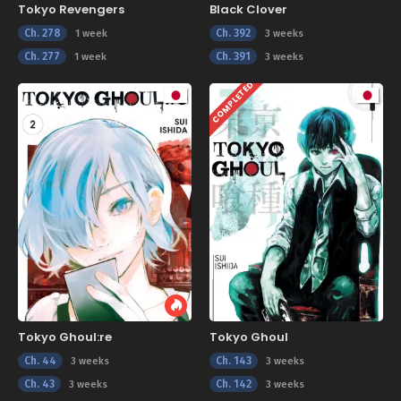
Tokyo Revengers
Black Clover
Ch. 278
Ch. 392
1 week
3 weeks
Ch. 277
Ch. 391
1 week
3 weeks
COMPLETED
Tokyo Ghoul:re
Tokyo Ghoul
Ch. 44
Ch. 143
3 weeks
3 weeks
Ch. 43
Ch. 142
3 weeks
3 weeks