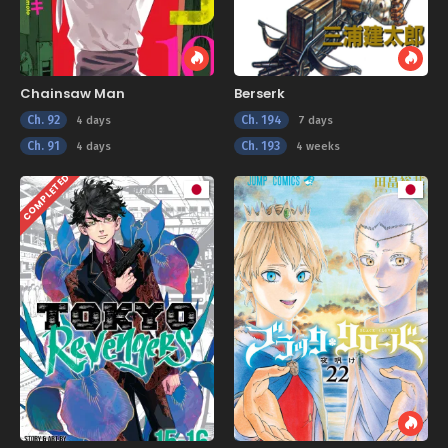
Chainsaw Man
Berserk
Ch. 92
Ch. 194
4 days
7 days
Ch. 91
Ch. 193
4 days
4 weeks
COMPLETED