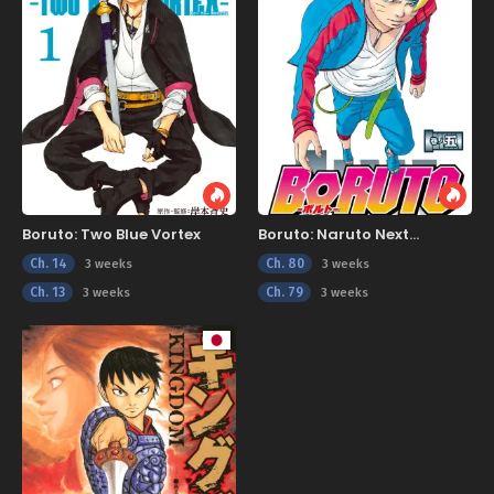
Boruto: Two Blue Vortex
Boruto: Naruto Next
Generations
Ch. 14
Ch. 80
3 weeks
3 weeks
Ch. 13
Ch. 79
3 weeks
3 weeks