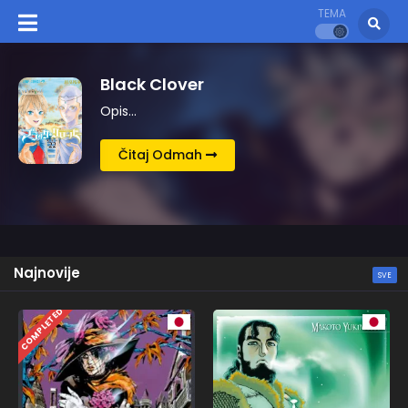
TEMA
Kingdom
Opis…
Čitaj Odmah
Najnovije
SVE
COMPLETED