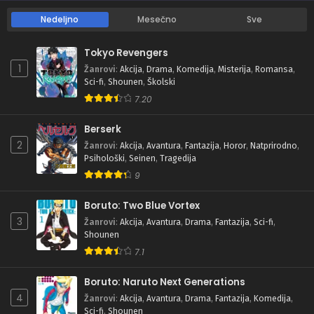
Nedeljno
Mesečno
Sve
Tokyo Revengers
1
Žanrovi
:
Akcija
,
Drama
,
Komedija
,
Misterija
,
Romansa
,
Sci-fi
,
Shounen
,
Školski
7.20
Berserk
2
Žanrovi
:
Akcija
,
Avantura
,
Fantazija
,
Horor
,
Natprirodno
,
Psihološki
,
Seinen
,
Tragedija
9
Boruto: Two Blue Vortex
3
Žanrovi
:
Akcija
,
Avantura
,
Drama
,
Fantazija
,
Sci-fi
,
Shounen
7.1
Boruto: Naruto Next Generations
4
Žanrovi
:
Akcija
,
Avantura
,
Drama
,
Fantazija
,
Komedija
,
Sci-fi
,
Shounen