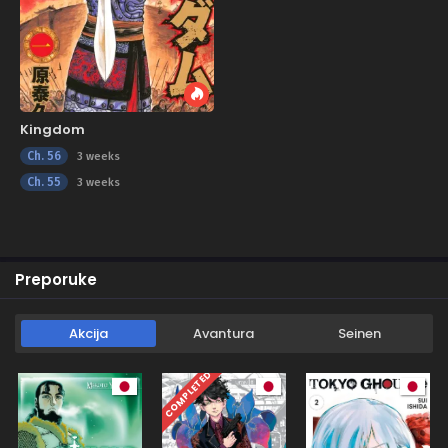
Kingdom
Ch. 56
3 weeks
Ch. 55
3 weeks
Preporuke
Akcija
Avantura
Seinen
COMPLETED