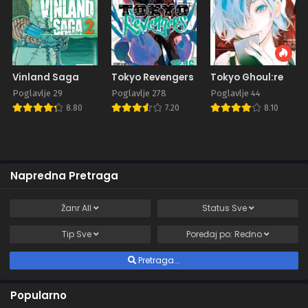
Vinland Saga
Tokyo Revengers
Tokyo Ghoul:re
Poglavlje 29
Poglavlje 278
Poglavlje 44
8.80
7.20
8.10
Napredna Pretraga
Žanr
All
Status
Sve
Tip
Sve
Poređaj po:
Redno
Pretraga...
Popularno