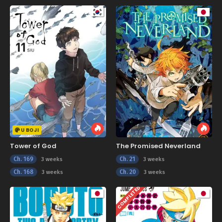
U BOJI
Tower of God
The Promised Neverland
Ch. 169
Ch. 21
3 weeks
3 weeks
Ch. 168
Ch. 20
3 weeks
3 weeks
COMPLETED