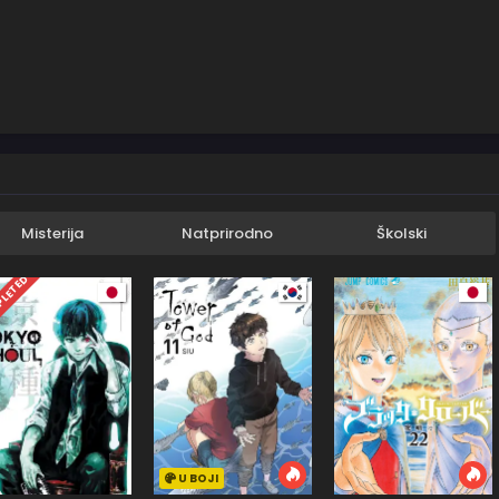
Misterija
Natprirodno
Školski
LETED
U BOJI