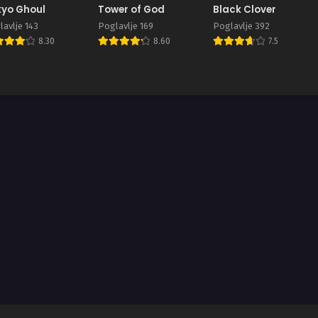
yo Ghoul
Tower of God
Black Clover
avlje 143
Poglavlje 169
Poglavlje 392
8.30
8.60
7.5