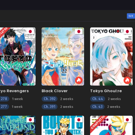
SVE
LETED
kyo Revengers
Black Clover
Tokyo Ghoul:re
. 278
Ch. 392
Ch. 44
1 week
2 weeks
2 weeks
. 277
Ch. 391
Ch. 43
1 week
2 weeks
2 weeks
COMPLETED