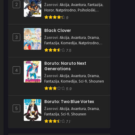
2
Žanrovi
:
Akcija
,
Avantura
,
Fantazija
,
Horor
,
Natprirodno
,
Psihološki
,
Seinen
,
Tragedija
9
Black Clover
3
Žanrovi
:
Akcija
,
Avantura
,
Drama
,
Fantazija
,
Komedija
,
Natprirodno
,
Shounen
7.5
Boruto: Naruto Next
Generations
4
Žanrovi
:
Akcija
,
Avantura
,
Drama
,
Fantazija
,
Komedija
,
Sci-fi
,
Shounen
5.9
Boruto: Two Blue Vortex
5
Žanrovi
:
Akcija
,
Avantura
,
Drama
,
Fantazija
,
Sci-fi
,
Shounen
7.1