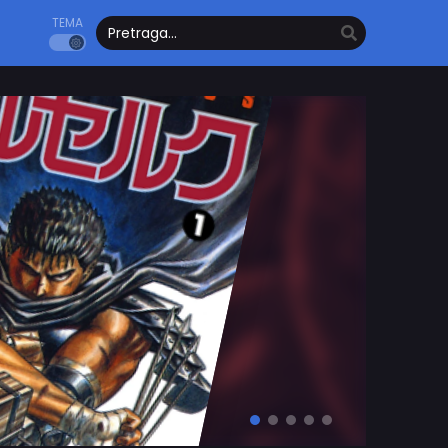
TEMA
Poglavlje: 56
Kingdom
Opis…
Akcija
Drama
Istorijski
Seinen
Čitaj Odmah