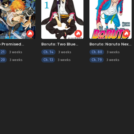
e Promised
Boruto: Two Blue
Boruto: Naruto Next
verland
Vortex
Generations
 21
Ch. 14
Ch. 80
3 weeks
3 weeks
3 weeks
 20
Ch. 13
Ch. 79
3 weeks
3 weeks
3 weeks