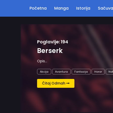
Početna
Manga
Istorija
Sačuv
Natprirodno
Psihološki
Seinen