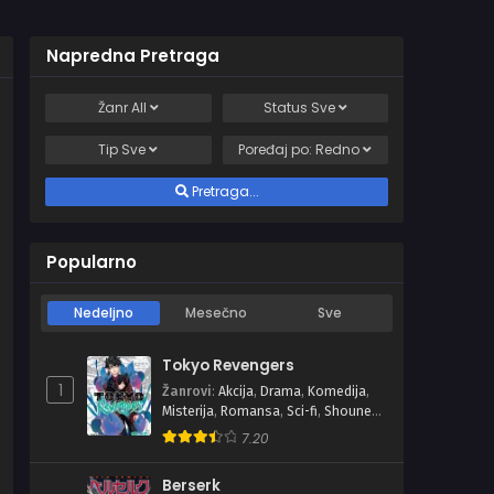
Napredna Pretraga
Žanr
All
Status
Sve
Tip
Sve
Poređaj po:
Redno
Pretraga...
Popularno
Nedeljno
Mesečno
Sve
Tokyo Revengers
1
Žanrovi
:
Akcija
,
Drama
,
Komedija
,
Misterija
,
Romansa
,
Sci-fi
,
Shounen
,
Školski
7.20
Berserk