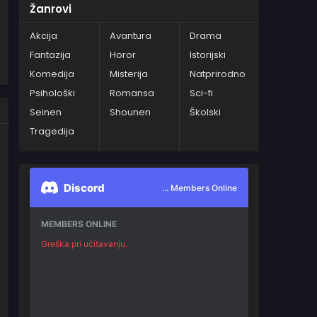
Žanrovi
Akcija
Avantura
Drama
Fantazija
Horor
Istorijski
Komedija
Misterija
Natprirodno
Psihološki
Romansa
Sci-fi
Seinen
Shounen
Školski
Tragedija
Discord
... Members Online
MEMBERS ONLINE
Greška pri učitavanju.