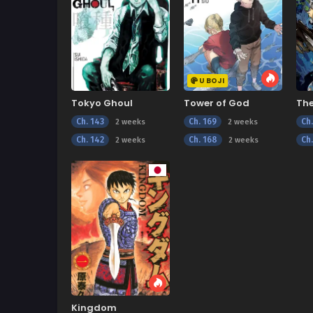
U BOJI
Tokyo Ghoul
Tower of God
Th
Ne
Ch. 143
Ch. 169
Ch.
2 weeks
2 weeks
Ch. 142
Ch. 168
Ch.
2 weeks
2 weeks
Kingdom