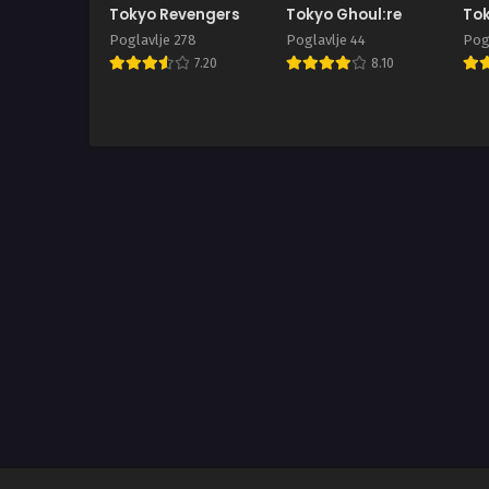
Tokyo Revengers
Tokyo Ghoul:re
Tok
Poglavlje 278
Poglavlje 44
Pogl
7.20
8.10