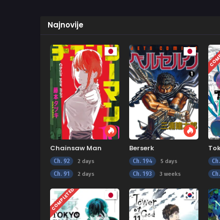
Najnovije
COMP
Chainsaw Man
Berserk
To
Ch. 92
Ch. 194
Ch
2 days
5 days
Ch. 91
Ch. 193
Ch
2 days
3 weeks
COMPLETED