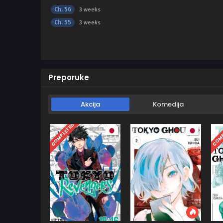
Ch. 56
3 weeks
Ch. 55
3 weeks
Preporuke
Akcija
Komedija
COMPLETED
COMP