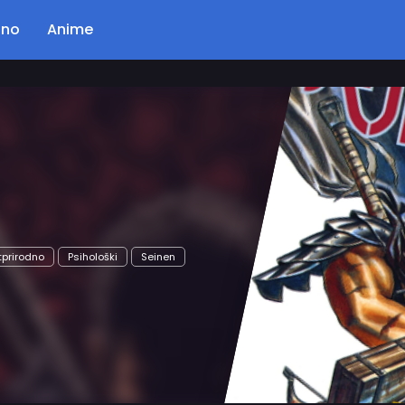
ano
Anime
Poglavlje: 56
Kingdom
Opis…
Akcija
Drama
Istorijski
Seinen
Čitaj Odmah