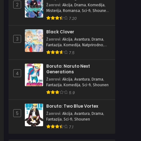
2
Žanrovi
:
Akcija
,
Drama
,
Komedija
,
Misterija
,
Romansa
,
Sci-fi
,
Shounen
,
Školski
7.20
Black Clover
3
Žanrovi
:
Akcija
,
Avantura
,
Drama
,
Fantazija
,
Komedija
,
Natprirodno
,
Shounen
7.5
Boruto: Naruto Next
Generations
4
Žanrovi
:
Akcija
,
Avantura
,
Drama
,
Fantazija
,
Komedija
,
Sci-fi
,
Shounen
5.9
Boruto: Two Blue Vortex
5
Žanrovi
:
Akcija
,
Avantura
,
Drama
,
Fantazija
,
Sci-fi
,
Shounen
7.1