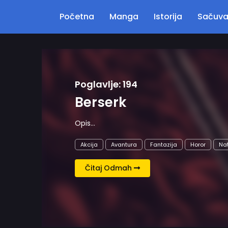
Početna
Manga
Istorija
Sačuv