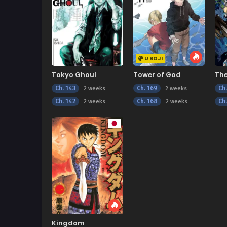
U BOJI
Tokyo Ghoul
Tower of God
Th
Ne
Ch. 143
Ch. 169
Ch.
2 weeks
2 weeks
Ch. 142
Ch. 168
Ch.
2 weeks
2 weeks
Kingdom