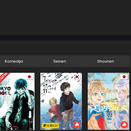
Komedija
Seinen
Shounen
LETED
U BOJI