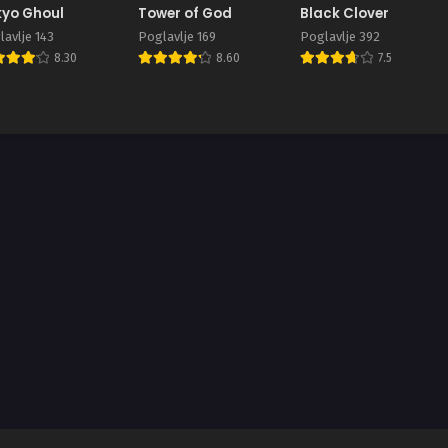
yo Ghoul
Tower of God
Black Clover
avlje 143
Poglavlje 169
Poglavlje 392
8.30
8.60
7.5