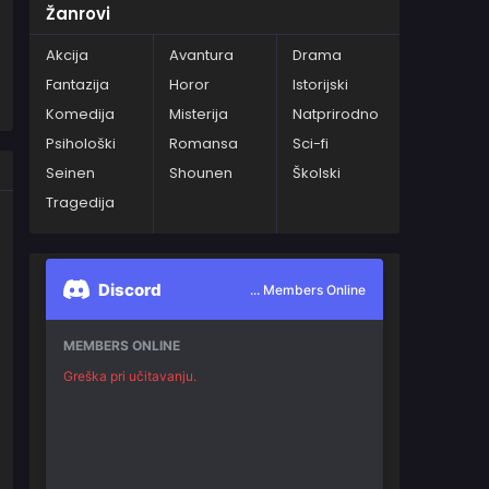
Žanrovi
Akcija
Avantura
Drama
Fantazija
Horor
Istorijski
Komedija
Misterija
Natprirodno
Psihološki
Romansa
Sci-fi
Seinen
Shounen
Školski
Tragedija
Discord
... Members Online
MEMBERS ONLINE
Greška pri učitavanju.