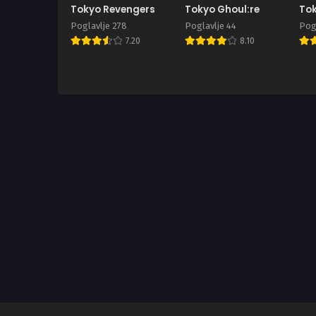
Tokyo Revengers
Tokyo Ghoul:re
Tok
Poglavlje 278
Poglavlje 44
Pogl
7.20
8.10