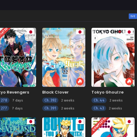
SVE
LETED
kyo Revengers
Black Clover
Tokyo Ghoul:re
. 278
Ch. 392
Ch. 44
7 days
2 weeks
2 weeks
. 277
Ch. 391
Ch. 43
7 days
2 weeks
2 weeks
COMPLETED