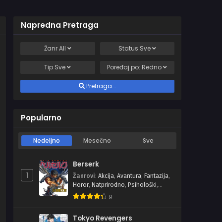
Napredna Pretraga
Žanr
All
Status
Sve
Tip
Sve
Poređaj po:
Redno
Pretraga...
Popularno
Nedeljno
Mesečno
Sve
Berserk
1
Žanrovi
:
Akcija
,
Avantura
,
Fantazija
,
Horor
,
Natprirodno
,
Psihološki
,
Seinen
,
Tragedija
9
Tokyo Revengers