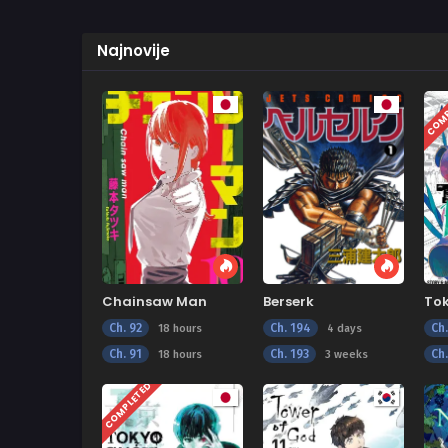
Najnovije
COMP
Chainsaw Man
Berserk
To
Ch. 92
Ch. 194
Ch
18 hours
4 days
Ch. 91
Ch. 193
Ch
18 hours
3 weeks
COMPLETED