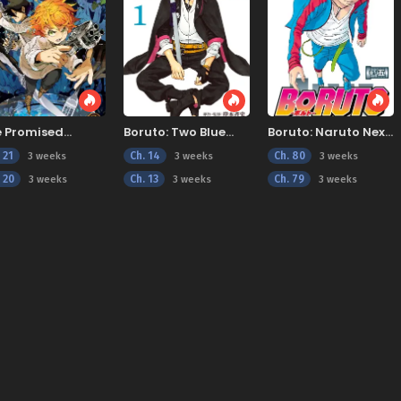
e Promised
Boruto: Two Blue
Boruto: Naruto Next
verland
Vortex
Generations
 21
Ch. 14
Ch. 80
3 weeks
3 weeks
3 weeks
 20
Ch. 13
Ch. 79
3 weeks
3 weeks
3 weeks