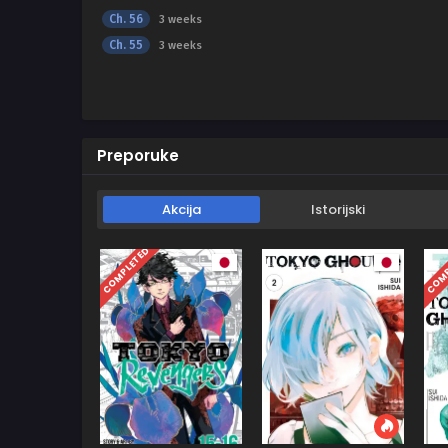
Ch. 56
3 weeks
Ch. 55
3 weeks
Preporuke
Akcija
Istorijski
COMPLETED
COMP