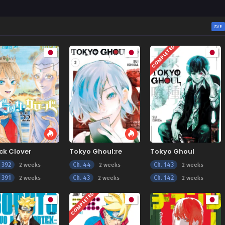
SVE
COMPLETED
ck Clover
Tokyo Ghoul:re
Tokyo Ghoul
. 392
Ch. 44
Ch. 143
2 weeks
2 weeks
2 weeks
. 391
Ch. 43
Ch. 142
2 weeks
2 weeks
2 weeks
COMPLETED