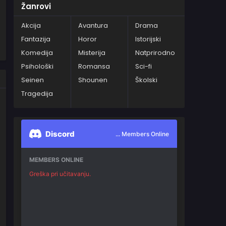
Žanrovi
Akcija
Avantura
Drama
Fantazija
Horor
Istorijski
Komedija
Misterija
Natprirodno
Psihološki
Romansa
Sci-fi
Seinen
Shounen
Školski
Tragedija
Discord
... Members Online
MEMBERS ONLINE
Greška pri učitavanju.