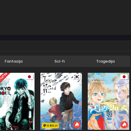
Fantazija
Sci-fi
Tragedija
LETED
U BOJI