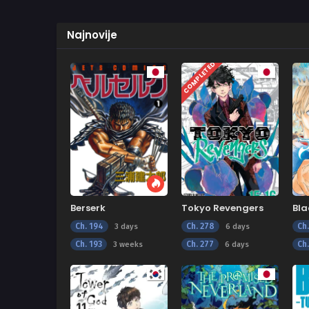
Najnovije
COMPLETED
Berserk
Tokyo Revengers
Bla
Ch. 194
Ch. 278
Ch
3 days
6 days
Ch. 193
Ch. 277
Ch
3 weeks
6 days