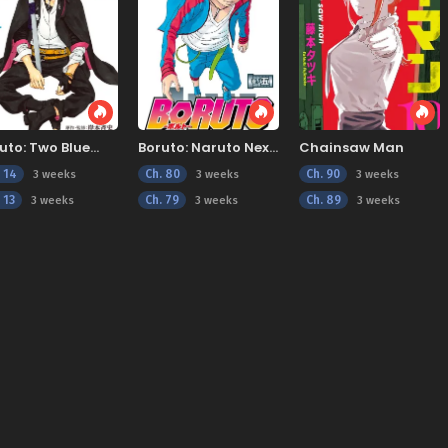
uto: Two Blue
Boruto: Naruto Next
Chainsaw Man
tex
Generations
. 14
Ch. 80
Ch. 90
3 weeks
3 weeks
3 weeks
 13
Ch. 79
Ch. 89
3 weeks
3 weeks
3 weeks