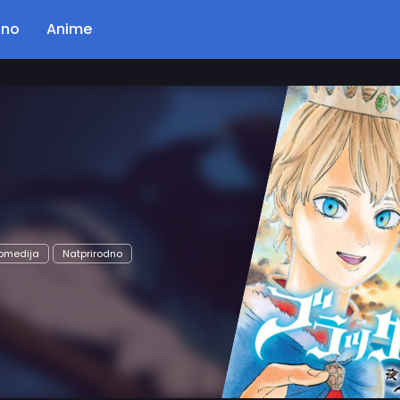
ano
Anime
Poglavlje: 56
Kingdom
Opis…
Akcija
Drama
Istorijski
Seinen
Čitaj Odmah