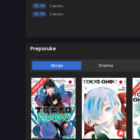
Ch. 56
3 weeks
Ch. 55
3 weeks
Preporuke
Akcija
Drama
COMPLETED
COMP