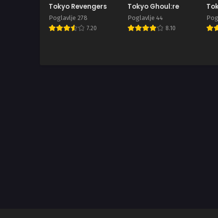
Tokyo Revengers
Tokyo Ghoul:re
Tok
Poglavlje 278
Poglavlje 44
Pogl
7.20
8.10