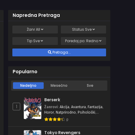
Napredna Pretraga
Žanr
All
Status
Sve
Tip
Sve
Poređaj po:
Redno
Pretraga...
Popularno
Nedeljno
Mesečno
Sve
Berserk
1
Žanrovi
:
Akcija
,
Avantura
,
Fantazija
,
Horor
,
Natprirodno
,
Psihološki
,
Seinen
,
Tragedija
9
Tokyo Revengers