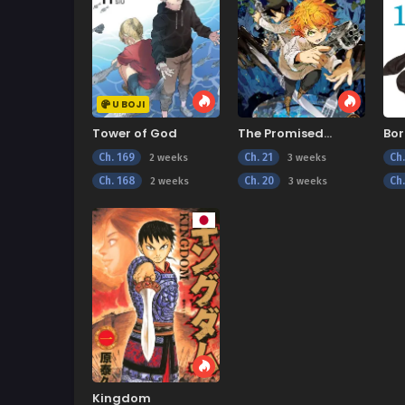
U BOJI
Tower of God
The Promised
Bor
Neverland
Vor
Ch. 169
Ch. 21
Ch
2 weeks
3 weeks
Ch. 168
Ch. 20
Ch.
2 weeks
3 weeks
Kingdom