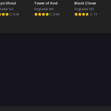
yo Ghoul
Tower of God
Black Clover
avlje 143
Poglavlje 169
Poglavlje 392
8.30
8.60
7.5