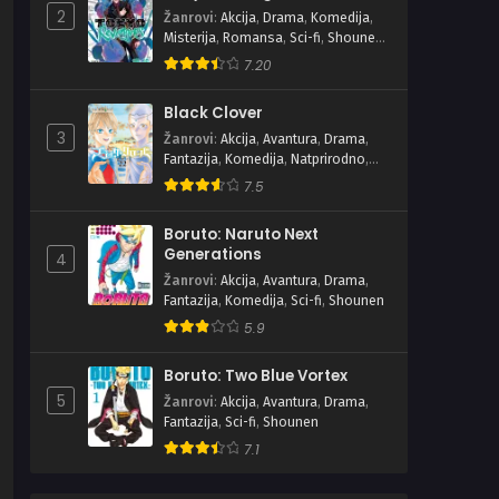
2
Žanrovi
:
Akcija
,
Drama
,
Komedija
,
Misterija
,
Romansa
,
Sci-fi
,
Shounen
,
Školski
7.20
Black Clover
3
Žanrovi
:
Akcija
,
Avantura
,
Drama
,
Fantazija
,
Komedija
,
Natprirodno
,
Shounen
7.5
Boruto: Naruto Next
Generations
4
Žanrovi
:
Akcija
,
Avantura
,
Drama
,
Fantazija
,
Komedija
,
Sci-fi
,
Shounen
5.9
Boruto: Two Blue Vortex
5
Žanrovi
:
Akcija
,
Avantura
,
Drama
,
Fantazija
,
Sci-fi
,
Shounen
7.1