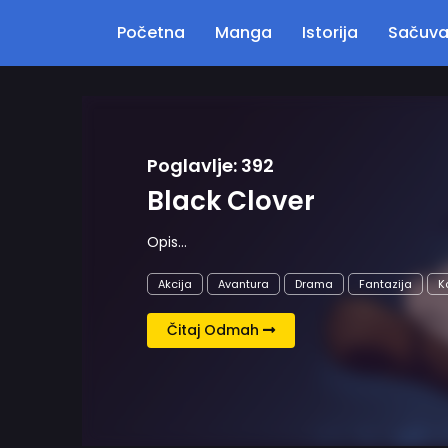
Početna
Manga
Istorija
Sačuv