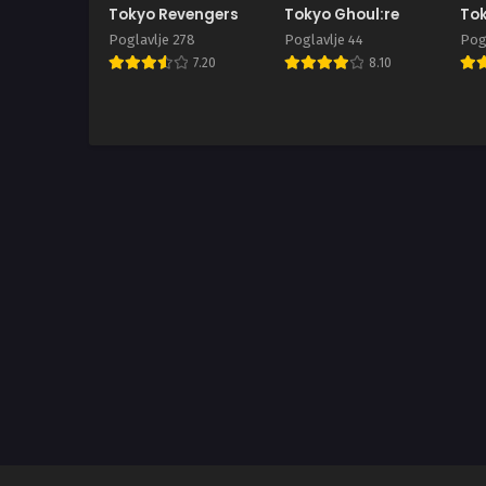
Tokyo Revengers
Tokyo Ghoul:re
Tok
Poglavlje 278
Poglavlje 44
Pogl
7.20
8.10