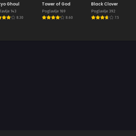
yo Ghoul
Tower of God
Black Clover
avlje 143
Poglavlje 169
Poglavlje 392
8.30
8.60
7.5