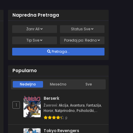
Napredna Pretraga
Žanr
All
Status
Sve
Tip
Sve
Poređaj po:
Redno
Pretraga...
Popularno
Nedeljno
Mesečno
Sve
Berserk
1
Žanrovi
:
Akcija
,
Avantura
,
Fantazija
,
Horor
,
Natprirodno
,
Psihološki
,
Seinen
,
Tragedija
9
Tokyo Revengers