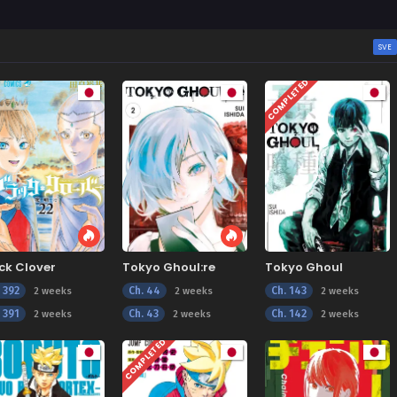
SVE
COMPLETED
ck Clover
Tokyo Ghoul:re
Tokyo Ghoul
. 392
Ch. 44
Ch. 143
2 weeks
2 weeks
2 weeks
. 391
Ch. 43
Ch. 142
2 weeks
2 weeks
2 weeks
COMPLETED