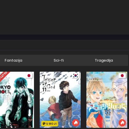
Fantazija
Sci-fi
Tragedija
LETED
U BOJI