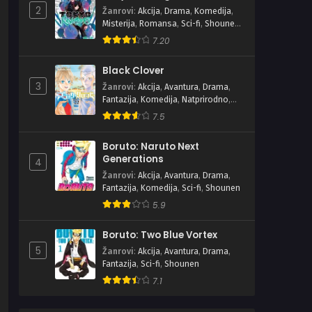
2
Žanrovi
:
Akcija
,
Drama
,
Komedija
,
Misterija
,
Romansa
,
Sci-fi
,
Shounen
,
Školski
7.20
Black Clover
3
Žanrovi
:
Akcija
,
Avantura
,
Drama
,
Fantazija
,
Komedija
,
Natprirodno
,
Shounen
7.5
Boruto: Naruto Next
Generations
4
Žanrovi
:
Akcija
,
Avantura
,
Drama
,
Fantazija
,
Komedija
,
Sci-fi
,
Shounen
5.9
Boruto: Two Blue Vortex
5
Žanrovi
:
Akcija
,
Avantura
,
Drama
,
Fantazija
,
Sci-fi
,
Shounen
7.1