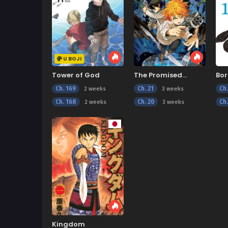
U BOJI
Tower of God
The Promised
Bor
Neverland
Vor
Ch. 169
Ch. 21
Ch
2 weeks
3 weeks
Ch. 168
Ch. 20
Ch.
2 weeks
3 weeks
Kingdom