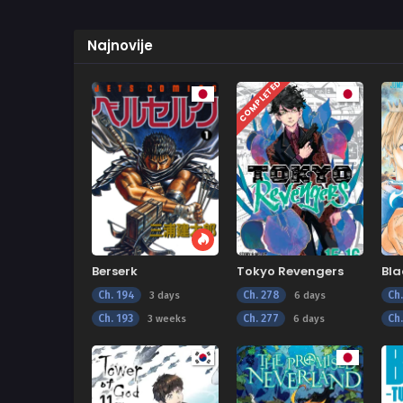
Najnovije
COMPLETED
Berserk
Tokyo Revengers
Bla
Ch. 194
Ch. 278
Ch
3 days
6 days
Ch. 193
Ch. 277
Ch
3 weeks
6 days