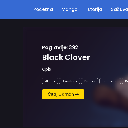
Početna
Manga
Istorija
Sačuv