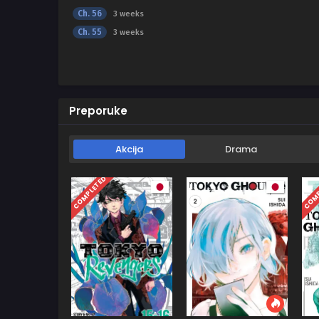
Ch. 56
3 weeks
Ch. 55
3 weeks
Preporuke
Akcija
Drama
COMPLETED
COMP