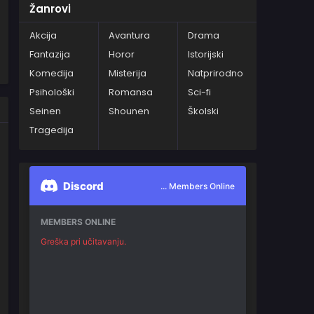
Žanrovi
Akcija
Avantura
Drama
Fantazija
Horor
Istorijski
Komedija
Misterija
Natprirodno
Psihološki
Romansa
Sci-fi
Seinen
Shounen
Školski
Tragedija
Discord
... Members Online
MEMBERS ONLINE
Greška pri učitavanju.