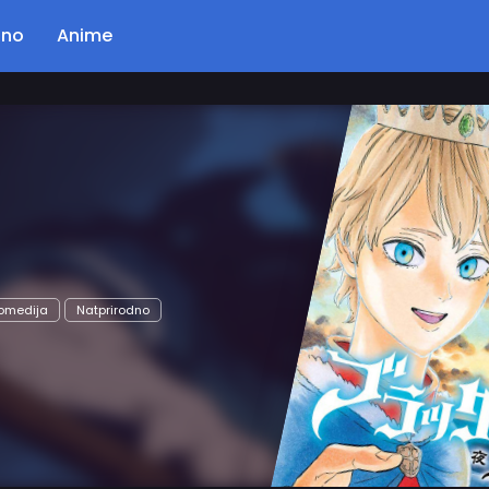
ano
Anime
Poglavlje: 56
Kingdom
Opis…
Akcija
Drama
Istorijski
Seinen
Čitaj Odmah