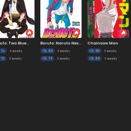
uto: Two Blue
Boruto: Naruto Next
Chainsaw Man
tex
Generations
. 14
Ch. 80
Ch. 90
3 weeks
3 weeks
3 weeks
 13
Ch. 79
Ch. 89
3 weeks
3 weeks
3 weeks