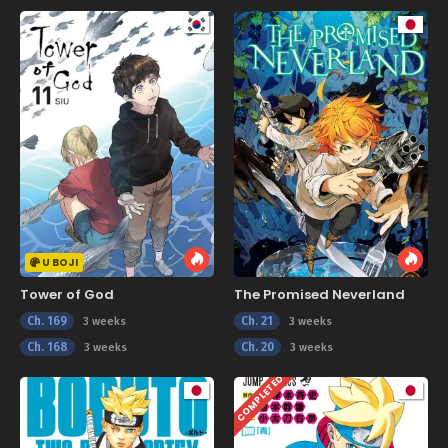
U BOJI
Tower of God
The Promised Neverland
Ch. 169
Ch. 21
3 weeks
3 weeks
Ch. 168
Ch. 20
3 weeks
3 weeks
COMPLETED