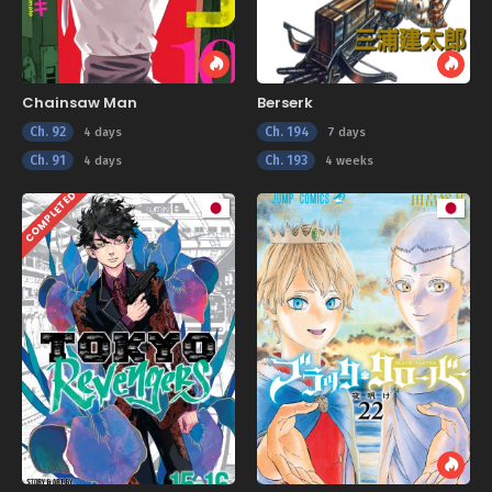
Chainsaw Man
Berserk
Ch. 92
Ch. 194
4 days
7 days
Ch. 91
Ch. 193
4 days
4 weeks
COMPLETED