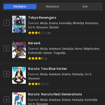
Nedeljno
Mesečno
Sve
Tokyo Revengers
1
Žanrovi
:
Akcija
,
Drama
,
Komedija
,
Misterija
,
Romansa
,
Sci-fi
,
Shounen
,
Školski
7.20
Berserk
2
Žanrovi
:
Akcija
,
Avantura
,
Fantazija
,
Horor
,
Natprirodno
,
Psihološki
,
Seinen
,
Tragedija
9
Boruto: Two Blue Vortex
3
Žanrovi
:
Akcija
,
Avantura
,
Drama
,
Fantazija
,
Sci-fi
,
Shounen
7.1
Boruto: Naruto Next Generations
4
Žanrovi
:
Akcija
,
Avantura
,
Drama
,
Fantazija
,
Komedija
,
Sci-fi
,
Shounen