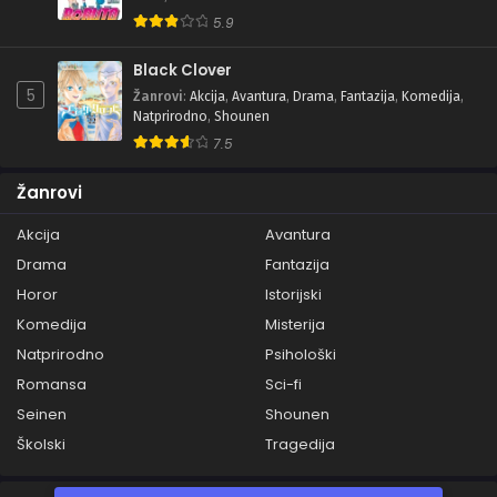
5.9
Black Clover
5
Žanrovi
:
Akcija
,
Avantura
,
Drama
,
Fantazija
,
Komedija
,
Natprirodno
,
Shounen
7.5
Žanrovi
Akcija
Avantura
Drama
Fantazija
Horor
Istorijski
Komedija
Misterija
Natprirodno
Psihološki
Romansa
Sci-fi
Seinen
Shounen
Školski
Tragedija