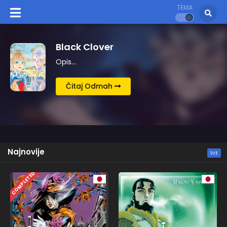
TEMA
Kingdom
Opis…
Čitaj Odmah
Najnovije
SVE
COMPLETED