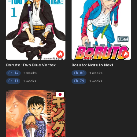
Boruto: Two Blue Vortex
Boruto: Naruto Next
Generations
Ch. 14
Ch. 80
3 weeks
3 weeks
Ch. 13
Ch. 79
3 weeks
3 weeks