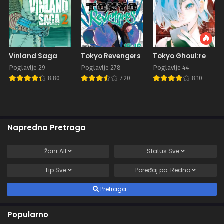
Vinland Saga
Tokyo Revengers
Tokyo Ghoul:re
Poglavlje 29
Poglavlje 278
Poglavlje 44
8.80
7.20
8.10
Napredna Pretraga
Žanr
All
Status
Sve
Tip
Sve
Poređaj po:
Redno
Pretraga...
Popularno