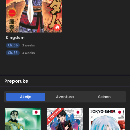
Kingdom
Ch. 56
3 weeks
Ch. 55
3 weeks
Preporuke
Akcija
Avantura
Seinen
COMPLETED