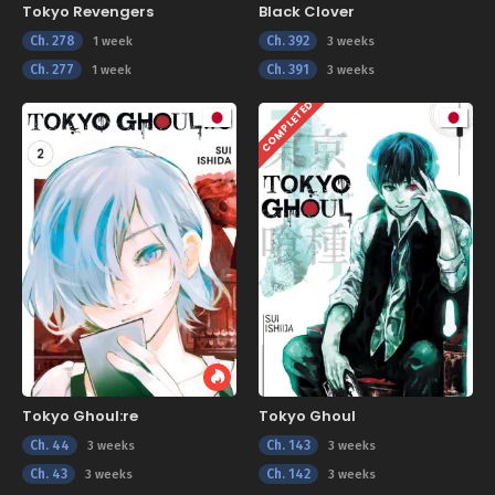
Tokyo Revengers
Black Clover
Ch. 278
Ch. 392
1 week
3 weeks
Ch. 277
Ch. 391
1 week
3 weeks
COMPLETED
Tokyo Ghoul:re
Tokyo Ghoul
Ch. 44
Ch. 143
3 weeks
3 weeks
Ch. 43
Ch. 142
3 weeks
3 weeks