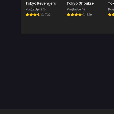
Tokyo Revengers
Tokyo Ghoul:re
Tok
Poglavlje 278
Poglavlje 44
Pogl
7.20
8.10