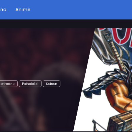
ano
Anime
Poglavlje: 56
Kingdom
Opis…
Akcija
Drama
Istorijski
Seinen
Čitaj Odmah