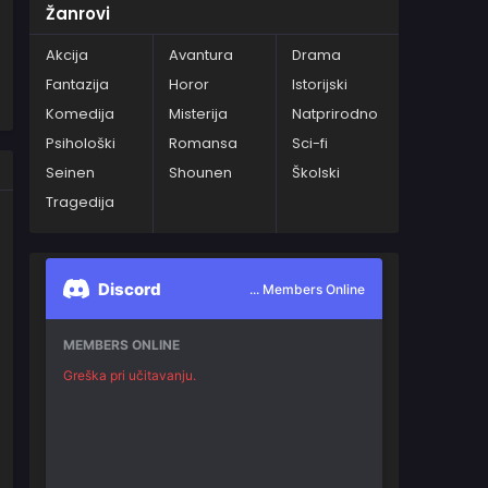
Žanrovi
Akcija
Avantura
Drama
Fantazija
Horor
Istorijski
Komedija
Misterija
Natprirodno
Psihološki
Romansa
Sci-fi
Seinen
Shounen
Školski
Tragedija
Discord
... Members Online
MEMBERS ONLINE
Greška pri učitavanju.