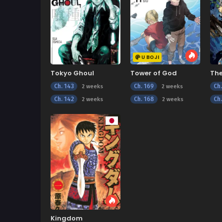
U BOJI
Tokyo Ghoul
Tower of God
Th
Ne
Ch. 143
Ch. 169
Ch.
2 weeks
2 weeks
Ch. 142
Ch. 168
Ch.
2 weeks
2 weeks
Kingdom