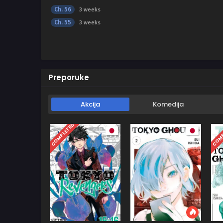
Ch. 56
3 weeks
Ch. 55
3 weeks
Preporuke
Akcija
Komedija
COMPLETED
COMP