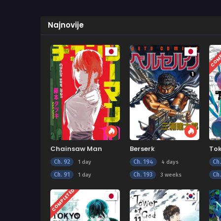
Najnovije
COMP
Chainsaw Man
Berserk
To
Ch. 92
Ch. 194
Ch
1 day
4 days
Ch. 91
Ch. 193
Ch
1 day
3 weeks
COMPLETED