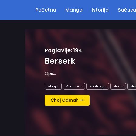
Početna
Manga
Istorija
Sačuv