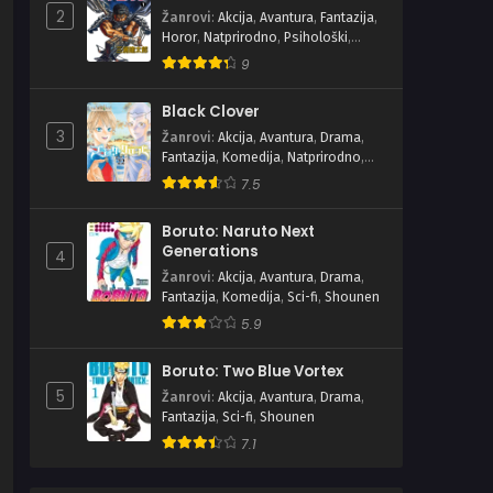
2
Žanrovi
:
Akcija
,
Avantura
,
Fantazija
,
Horor
,
Natprirodno
,
Psihološki
,
Seinen
,
Tragedija
9
Black Clover
3
Žanrovi
:
Akcija
,
Avantura
,
Drama
,
Fantazija
,
Komedija
,
Natprirodno
,
Shounen
7.5
Boruto: Naruto Next
Generations
4
Žanrovi
:
Akcija
,
Avantura
,
Drama
,
Fantazija
,
Komedija
,
Sci-fi
,
Shounen
5.9
Boruto: Two Blue Vortex
5
Žanrovi
:
Akcija
,
Avantura
,
Drama
,
Fantazija
,
Sci-fi
,
Shounen
7.1