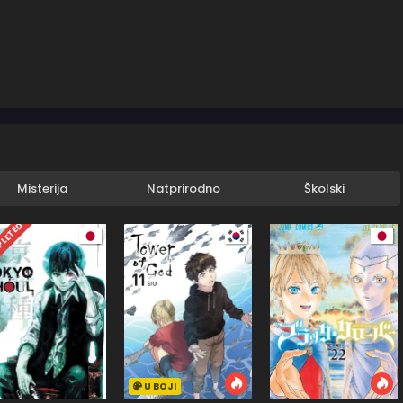
Misterija
Natprirodno
Školski
LETED
U BOJI