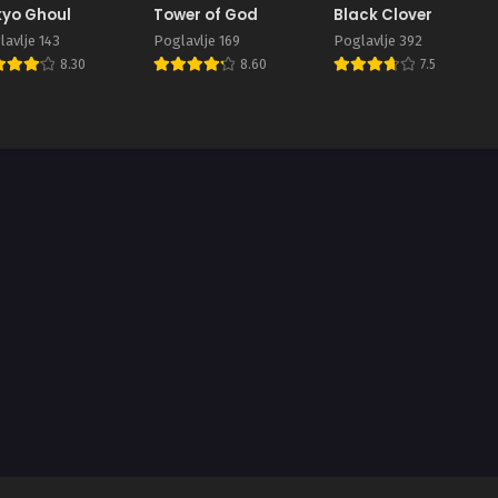
yo Ghoul
Tower of God
Black Clover
avlje 143
Poglavlje 169
Poglavlje 392
8.30
8.60
7.5