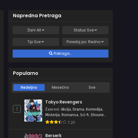
Napredna Pretraga
Žanr
All
Status
Sve
Tip
Sve
Poređaj po:
Redno
Pretraga...
Popularno
Nedeljno
Mesečno
Sve
Tokyo Revengers
1
Žanrovi
:
Akcija
,
Drama
,
Komedija
,
Misterija
,
Romansa
,
Sci-fi
,
Shounen
,
Školski
7.20
Berserk