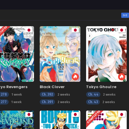
SVE
LETED
kyo Revengers
Black Clover
Tokyo Ghoul:re
. 278
Ch. 392
Ch. 44
1 week
2 weeks
2 weeks
. 277
Ch. 391
Ch. 43
1 week
2 weeks
2 weeks
COMPLETED