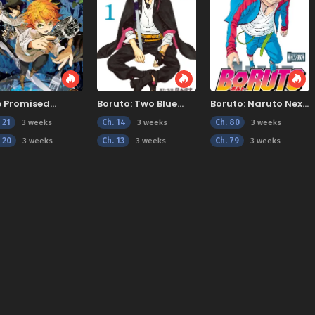
e Promised
Boruto: Two Blue
Boruto: Naruto Next
verland
Vortex
Generations
 21
Ch. 14
Ch. 80
3 weeks
3 weeks
3 weeks
 20
Ch. 13
Ch. 79
3 weeks
3 weeks
3 weeks