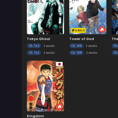
U BOJI
Tokyo Ghoul
Tower of God
Th
Ne
Ch. 143
Ch. 169
Ch.
2 weeks
2 weeks
Ch. 142
Ch. 168
Ch.
2 weeks
2 weeks
Kingdom