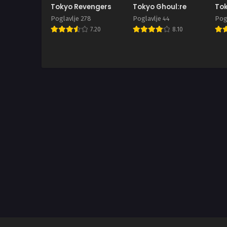
Tokyo Revengers
Tokyo Ghoul:re
Tok
Poglavlje 278
Poglavlje 44
Pogl
7.20
8.10