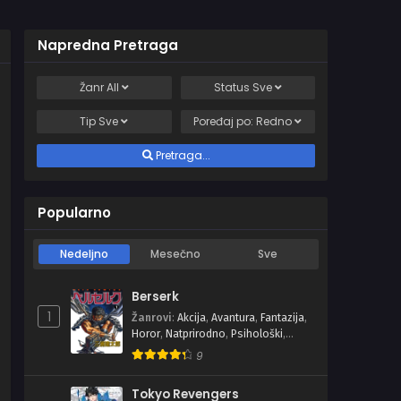
Napredna Pretraga
Žanr
All
Status
Sve
Tip
Sve
Poređaj po:
Redno
Pretraga...
Popularno
Nedeljno
Mesečno
Sve
Berserk
1
Žanrovi
:
Akcija
,
Avantura
,
Fantazija
,
Horor
,
Natprirodno
,
Psihološki
,
Seinen
,
Tragedija
9
Tokyo Revengers