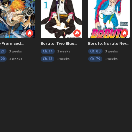
e Promised
Boruto: Two Blue
Boruto: Naruto Next
verland
Vortex
Generations
 21
Ch. 14
Ch. 80
3 weeks
3 weeks
3 weeks
 20
Ch. 13
Ch. 79
3 weeks
3 weeks
3 weeks