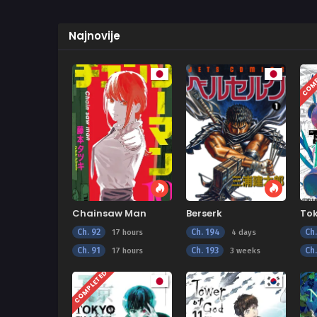
Najnovije
COMP
Chainsaw Man
Berserk
To
Ch. 92
Ch. 194
Ch
17 hours
4 days
Ch. 91
Ch. 193
Ch
17 hours
3 weeks
COMPLETED