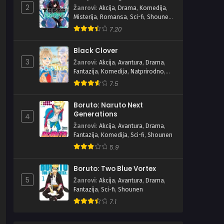
2
Žanrovi
:
Akcija
,
Drama
,
Komedija
,
Misterija
,
Romansa
,
Sci-fi
,
Shounen
,
Školski
7.20
Black Clover
3
Žanrovi
:
Akcija
,
Avantura
,
Drama
,
Fantazija
,
Komedija
,
Natprirodno
,
Shounen
7.5
Boruto: Naruto Next
Generations
4
Žanrovi
:
Akcija
,
Avantura
,
Drama
,
Fantazija
,
Komedija
,
Sci-fi
,
Shounen
5.9
Boruto: Two Blue Vortex
5
Žanrovi
:
Akcija
,
Avantura
,
Drama
,
Fantazija
,
Sci-fi
,
Shounen
7.1