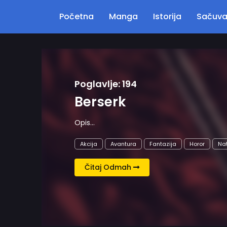
Početna
Manga
Istorija
Sačuv