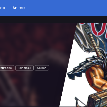
ano
Anime
Poglavlje: 56
Kingdom
Opis…
Akcija
Drama
Istorijski
Seinen
Čitaj Odmah