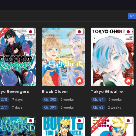
SVE
LETED
kyo Revengers
Black Clover
Tokyo Ghoul:re
. 278
Ch. 392
Ch. 44
7 days
2 weeks
2 weeks
. 277
Ch. 391
Ch. 43
7 days
2 weeks
2 weeks
COMPLETED