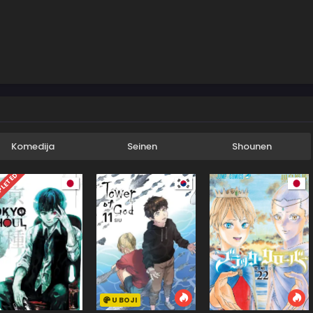
Komedija
Seinen
Shounen
LETED
U BOJI