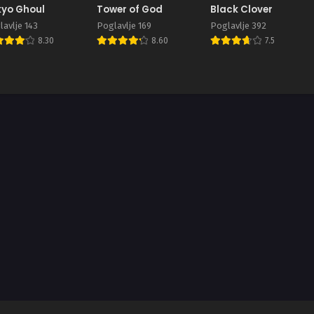
yo Ghoul
Tower of God
Black Clover
avlje 143
Poglavlje 169
Poglavlje 392
8.30
8.60
7.5