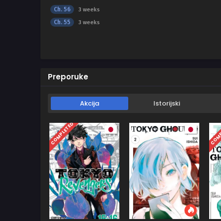
Ch. 56
3 weeks
Ch. 55
3 weeks
Preporuke
Akcija
Istorijski
COMPLETED
COMP