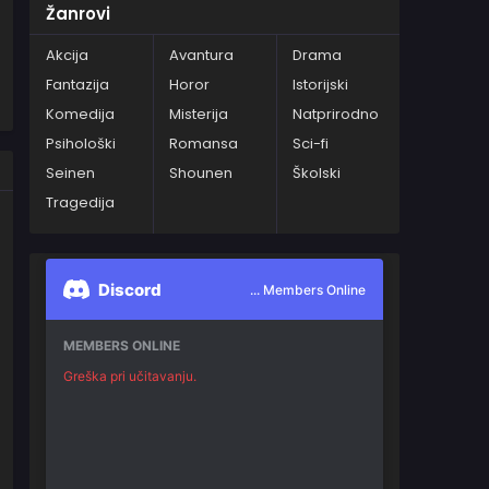
Žanrovi
Akcija
Avantura
Drama
Fantazija
Horor
Istorijski
Komedija
Misterija
Natprirodno
Psihološki
Romansa
Sci-fi
Seinen
Shounen
Školski
Tragedija
Discord
... Members Online
MEMBERS ONLINE
Greška pri učitavanju.