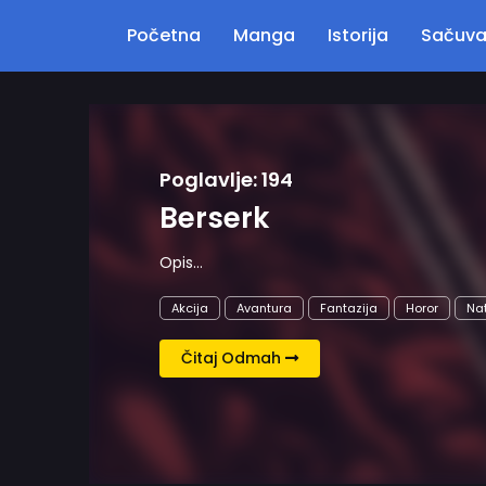
Početna
Manga
Istorija
Sačuv
Natprirodno
Psihološki
Seinen