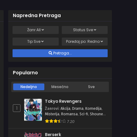
Napredna Pretraga
Žanr
All
Status
Sve
Tip
Sve
Poređaj po:
Redno
Pretraga...
Popularno
Nedeljno
Mesečno
Sve
Tokyo Revengers
1
Žanrovi
:
Akcija
,
Drama
,
Komedija
,
Misterija
,
Romansa
,
Sci-fi
,
Shounen
,
Školski
7.20
Berserk