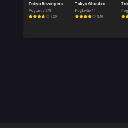
Tokyo Revengers
Tokyo Ghoul:re
Tok
Poglavlje 278
Poglavlje 44
Pogl
7.20
8.10