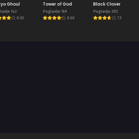
yo Ghoul
Tower of God
Black Clover
avlje 143
Poglavlje 169
Poglavlje 392
8.30
8.60
7.5