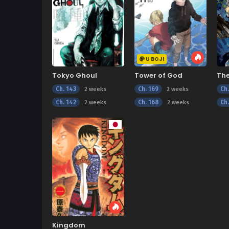
U BOJI
Tokyo Ghoul
Tower of God
Th
Ne
Ch. 143
Ch. 169
Ch.
2 weeks
2 weeks
Ch. 142
Ch. 168
Ch.
2 weeks
2 weeks
Kingdom