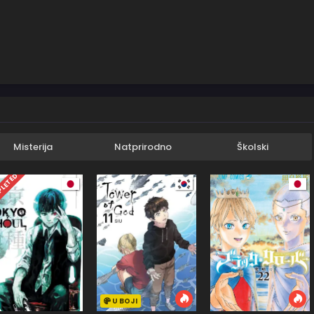
Misterija
Natprirodno
Školski
LETED
U BOJI