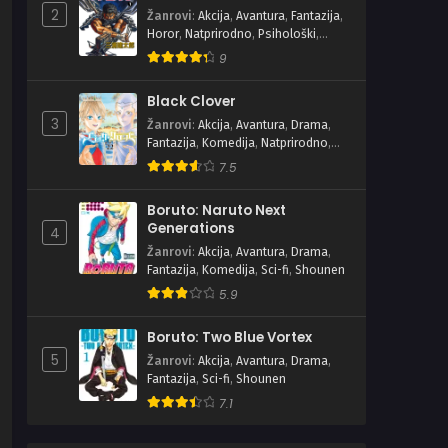
2
Žanrovi
:
Akcija
,
Avantura
,
Fantazija
,
Horor
,
Natprirodno
,
Psihološki
,
Seinen
,
Tragedija
9
Black Clover
3
Žanrovi
:
Akcija
,
Avantura
,
Drama
,
Fantazija
,
Komedija
,
Natprirodno
,
Shounen
7.5
Boruto: Naruto Next
Generations
4
Žanrovi
:
Akcija
,
Avantura
,
Drama
,
Fantazija
,
Komedija
,
Sci-fi
,
Shounen
5.9
Boruto: Two Blue Vortex
5
Žanrovi
:
Akcija
,
Avantura
,
Drama
,
Fantazija
,
Sci-fi
,
Shounen
7.1