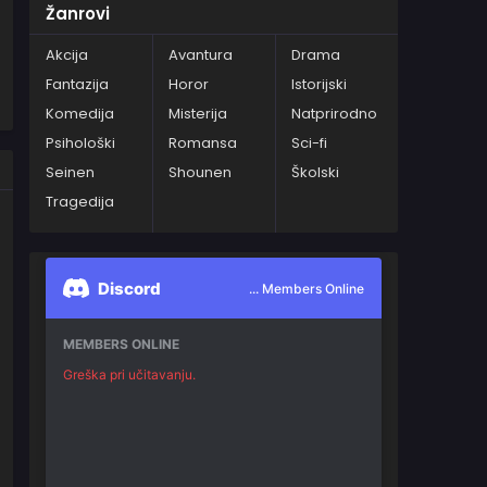
Žanrovi
Akcija
Avantura
Drama
Fantazija
Horor
Istorijski
Komedija
Misterija
Natprirodno
Psihološki
Romansa
Sci-fi
Seinen
Shounen
Školski
Tragedija
Discord
... Members Online
MEMBERS ONLINE
Greška pri učitavanju.