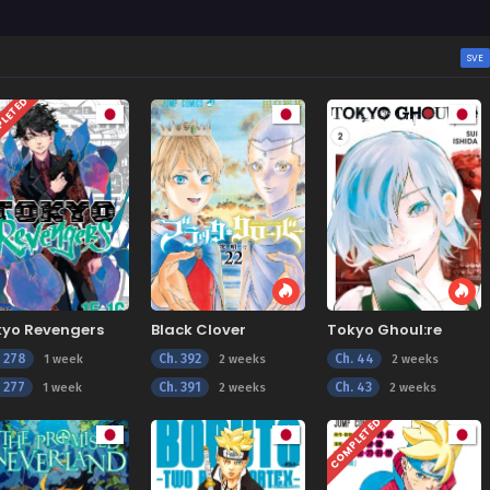
SVE
LETED
kyo Revengers
Black Clover
Tokyo Ghoul:re
. 278
Ch. 392
Ch. 44
1 week
2 weeks
2 weeks
. 277
Ch. 391
Ch. 43
1 week
2 weeks
2 weeks
COMPLETED