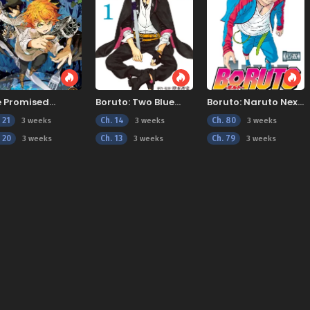
e Promised
Boruto: Two Blue
Boruto: Naruto Next
verland
Vortex
Generations
 21
Ch. 14
Ch. 80
3 weeks
3 weeks
3 weeks
 20
Ch. 13
Ch. 79
3 weeks
3 weeks
3 weeks