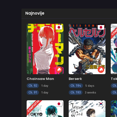
Najnovije
COMP
Chainsaw Man
Berserk
To
Ch. 92
Ch. 194
Ch
1 day
5 days
Ch. 91
Ch. 193
Ch
1 day
3 weeks
COMPLETED