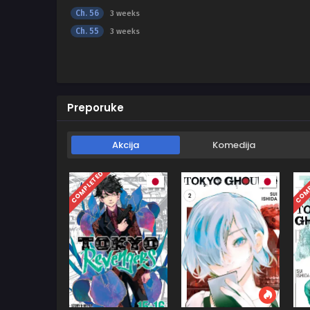
Ch. 56
3 weeks
Ch. 55
3 weeks
Preporuke
Akcija
Komedija
COMPLETED
COMP