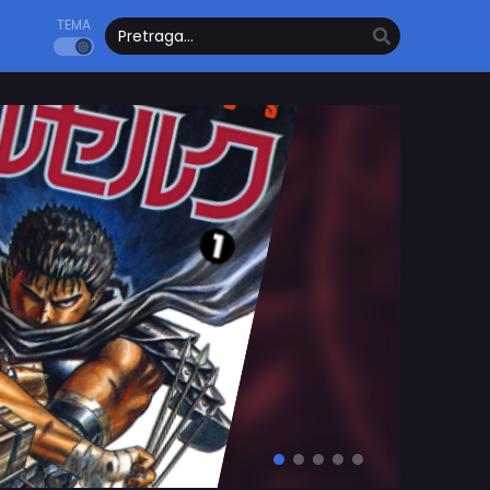
TEMA
Poglavlje: 56
Kingdom
Opis…
Akcija
Drama
Istorijski
Seinen
Čitaj Odmah