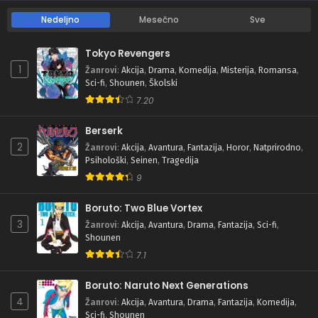
Nedeljno
Mesečno
Sve
Tokyo Revengers
1
Žanrovi
:
Akcija
,
Drama
,
Komedija
,
Misterija
,
Romansa
,
Sci-fi
,
Shounen
,
Školski
7.20
Berserk
2
Žanrovi
:
Akcija
,
Avantura
,
Fantazija
,
Horor
,
Natprirodno
,
Psihološki
,
Seinen
,
Tragedija
9
Boruto: Two Blue Vortex
3
Žanrovi
:
Akcija
,
Avantura
,
Drama
,
Fantazija
,
Sci-fi
,
Shounen
7.1
Boruto: Naruto Next Generations
4
Žanrovi
:
Akcija
,
Avantura
,
Drama
,
Fantazija
,
Komedija
,
Sci-fi
,
Shounen