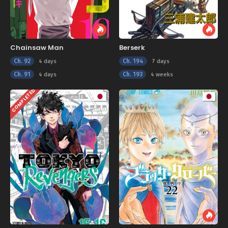
Chainsaw Man
Berserk
Ch. 92
Ch. 194
4 days
7 days
Ch. 91
Ch. 193
4 days
4 weeks
COMPLETED