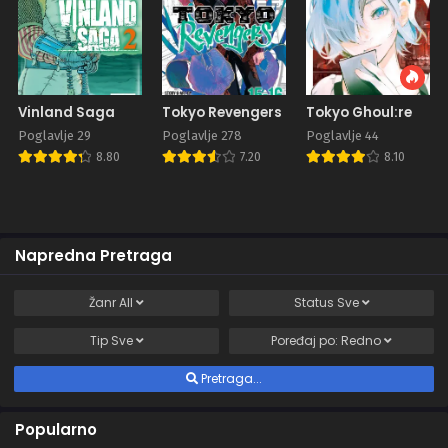
Vinland Saga
Tokyo Revengers
Tokyo Ghoul:re
Poglavlje 29
Poglavlje 278
Poglavlje 44
8.80
7.20
8.10
Napredna Pretraga
Žanr
All
Status
Sve
Tip
Sve
Poređaj po:
Redno
Pretraga...
Popularno