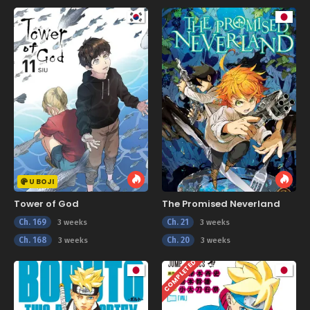
U BOJI
Tower of God
The Promised Neverland
Ch. 169
Ch. 21
3 weeks
3 weeks
Ch. 168
Ch. 20
3 weeks
3 weeks
COMPLETED