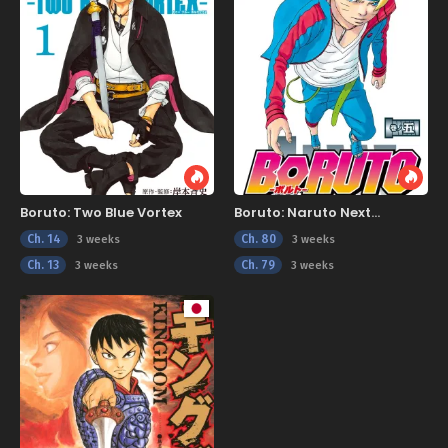
Boruto: Two Blue Vortex
Boruto: Naruto Next
Generations
Ch. 14
Ch. 80
3 weeks
3 weeks
Ch. 13
Ch. 79
3 weeks
3 weeks