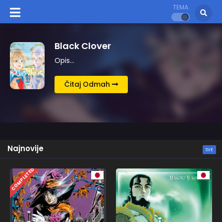
TEMA
Kingdom
Opis…
Čitaj Odmah
Najnovije
SVE
COMPLETED