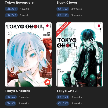
Tokyo Revengers
Black Clover
Ch. 278
Ch. 392
1 week
3 weeks
Ch. 277
Ch. 391
1 week
3 weeks
COMPLETED
Tokyo Ghoul:re
Tokyo Ghoul
Ch. 44
Ch. 143
3 weeks
3 weeks
Ch. 43
Ch. 142
3 weeks
3 weeks