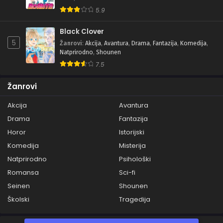
5.9
Black Clover
5
Žanrovi
:
Akcija
,
Avantura
,
Drama
,
Fantazija
,
Komedija
,
Natprirodno
,
Shounen
7.5
Žanrovi
Akcija
Avantura
Drama
Fantazija
Horor
Istorijski
Komedija
Misterija
Natprirodno
Psihološki
Romansa
Sci-fi
Seinen
Shounen
Školski
Tragedija