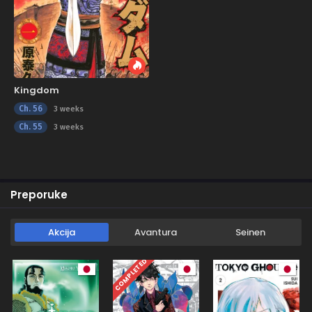
Kingdom
Ch. 56
3 weeks
Ch. 55
3 weeks
Preporuke
Akcija
Avantura
Seinen
COMPLETED