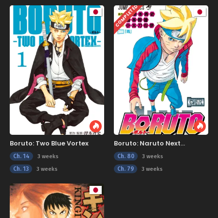
COMPLETED
Boruto: Two Blue Vortex
Boruto: Naruto Next
Generations
Ch. 14
Ch. 80
3 weeks
3 weeks
Ch. 13
Ch. 79
3 weeks
3 weeks