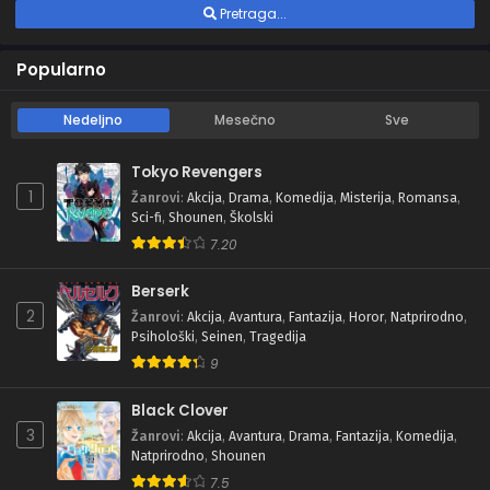
Pretraga...
Popularno
Nedeljno
Mesečno
Sve
Tokyo Revengers
1
Žanrovi
:
Akcija
,
Drama
,
Komedija
,
Misterija
,
Romansa
,
Sci-fi
,
Shounen
,
Školski
7.20
Berserk
2
Žanrovi
:
Akcija
,
Avantura
,
Fantazija
,
Horor
,
Natprirodno
,
Psihološki
,
Seinen
,
Tragedija
9
Black Clover
3
Žanrovi
:
Akcija
,
Avantura
,
Drama
,
Fantazija
,
Komedija
,
Natprirodno
,
Shounen
7.5