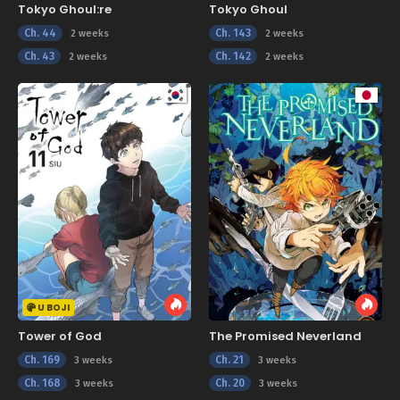
Tokyo Ghoul:re
Tokyo Ghoul
Ch. 44
Ch. 143
2 weeks
2 weeks
Ch. 43
Ch. 142
2 weeks
2 weeks
U BOJI
Tower of God
The Promised Neverland
Ch. 169
Ch. 21
3 weeks
3 weeks
Ch. 168
Ch. 20
3 weeks
3 weeks