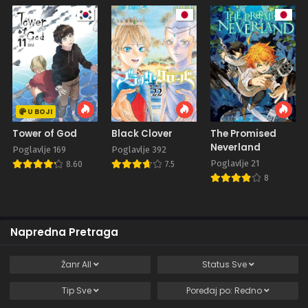
U BOJI
Tower of God
Black Clover
The Promised
Neverland
Poglavlje 169
Poglavlje 392
Poglavlje 21
8.60
7.5
8
Napredna Pretraga
Žanr
All
Status
Sve
Tip
Sve
Poređaj po:
Redno