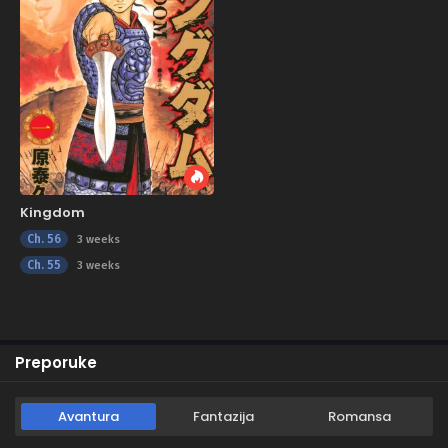
Kingdom
Ch. 56
3 weeks
Ch. 55
3 weeks
Preporuke
Avantura
Fantazija
Romansa