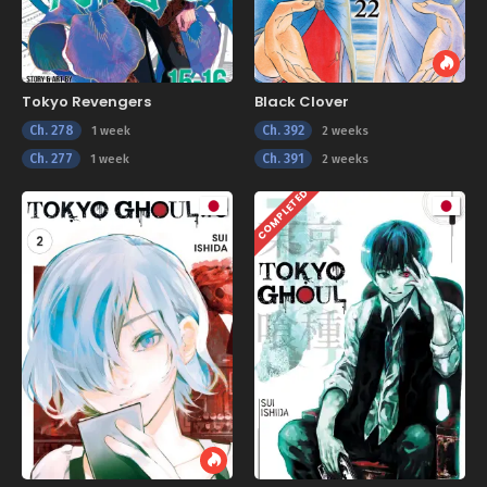
Tokyo Revengers
Black Clover
Ch. 278
Ch. 392
1 week
2 weeks
Ch. 277
Ch. 391
1 week
2 weeks
COMPLETED