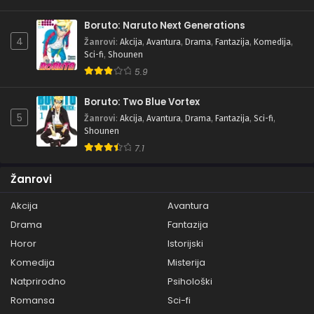
Boruto: Naruto Next Generations
4
Žanrovi
:
Akcija
,
Avantura
,
Drama
,
Fantazija
,
Komedija
,
Sci-fi
,
Shounen
5.9
Boruto: Two Blue Vortex
5
Žanrovi
:
Akcija
,
Avantura
,
Drama
,
Fantazija
,
Sci-fi
,
Shounen
7.1
Žanrovi
Akcija
Avantura
Drama
Fantazija
Horor
Istorijski
Komedija
Misterija
Natprirodno
Psihološki
Romansa
Sci-fi