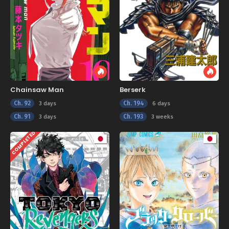
Chainsaw Man
Berserk
Ch. 92
Ch. 194
3 days
6 days
Ch. 91
Ch. 193
3 days
3 weeks
COMPLETED