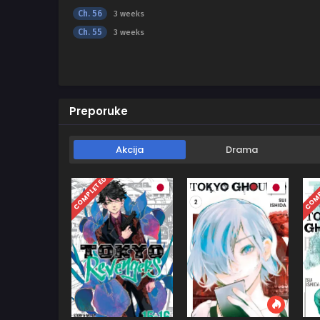
Ch. 56
3 weeks
Ch. 55
3 weeks
Preporuke
Akcija
Drama
COMPLETED
COMP