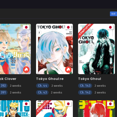
SVE
COMPLETED
ck Clover
Tokyo Ghoul:re
Tokyo Ghoul
. 392
Ch. 44
Ch. 143
2 weeks
2 weeks
2 weeks
. 391
Ch. 43
Ch. 142
2 weeks
2 weeks
2 weeks
COMPLETED