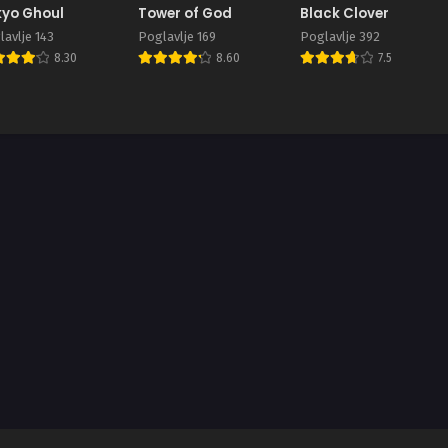
yo Ghoul
Tower of God
Black Clover
avlje 143
Poglavlje 169
Poglavlje 392
8.30
8.60
7.5