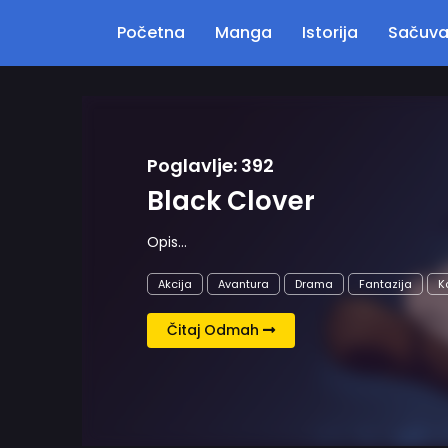
Početna
Manga
Istorija
Sačuv