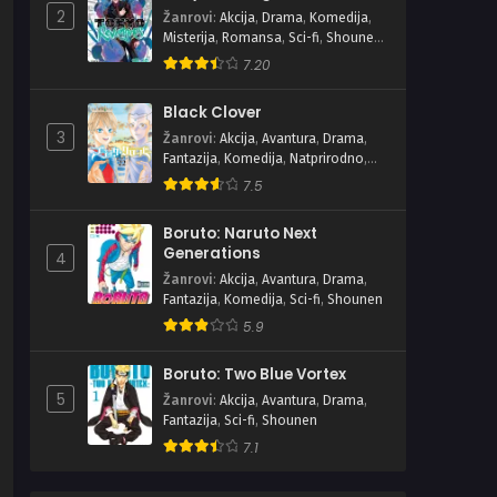
2
Žanrovi
:
Akcija
,
Drama
,
Komedija
,
Misterija
,
Romansa
,
Sci-fi
,
Shounen
,
Školski
7.20
Black Clover
3
Žanrovi
:
Akcija
,
Avantura
,
Drama
,
Fantazija
,
Komedija
,
Natprirodno
,
Shounen
7.5
Boruto: Naruto Next
Generations
4
Žanrovi
:
Akcija
,
Avantura
,
Drama
,
Fantazija
,
Komedija
,
Sci-fi
,
Shounen
5.9
Boruto: Two Blue Vortex
5
Žanrovi
:
Akcija
,
Avantura
,
Drama
,
Fantazija
,
Sci-fi
,
Shounen
7.1