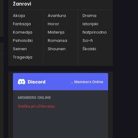
Žanrovi
Akcija
Avantura
Drama
Fantazija
Horor
Istorijski
Komedija
Misterija
Natprirodno
Psihološki
Romansa
Sci-fi
Seinen
Shounen
Školski
Tragedija
Discord
... Members Online
MEMBERS ONLINE
Greška pri učitavanju.