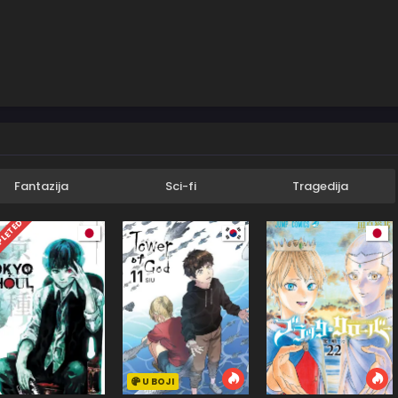
Fantazija
Sci-fi
Tragedija
LETED
U BOJI