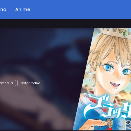
ano
Anime
Poglavlje: 56
Kingdom
Opis…
Akcija
Drama
Istorijski
Seinen
Čitaj Odmah