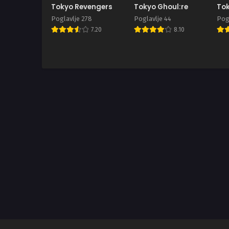
Tokyo Revengers
Tokyo Ghoul:re
Tok
Poglavlje 278
Poglavlje 44
Pogl
7.20
8.10