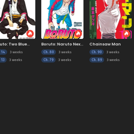
uto: Two Blue
Boruto: Naruto Next
Chainsaw Man
tex
Generations
. 14
Ch. 80
Ch. 90
3 weeks
3 weeks
3 weeks
 13
Ch. 79
Ch. 89
3 weeks
3 weeks
3 weeks