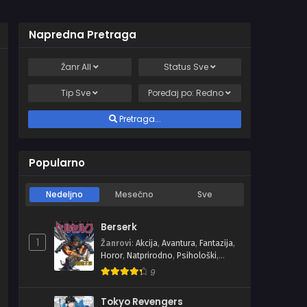
Napredna Pretraga
Žanr
All
Status
Sve
Tip
Sve
Poređaj po:
Redno
Pretraga...
Popularno
Nedeljno
Mesečno
Sve
Berserk
1
Žanrovi
:
Akcija
,
Avantura
,
Fantazija
,
Horor
,
Natprirodno
,
Psihološki
,
Seinen
,
Tragedija
9
Tokyo Revengers