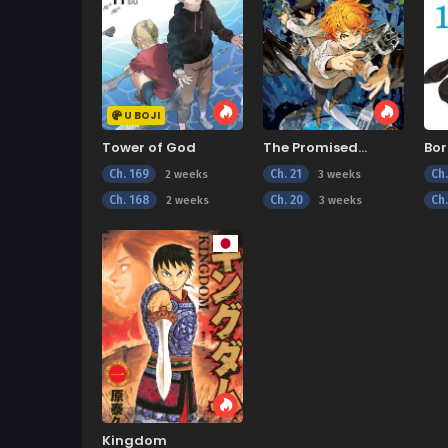
U BOJI
Tower of God
The Promised
Bor
Neverland
Vor
Ch. 169
Ch. 21
Ch
2 weeks
3 weeks
Ch. 168
Ch. 20
Ch.
2 weeks
3 weeks
Kingdom