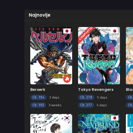
Najnovije
COMPLETED
Berserk
Tokyo Revengers
Bla
Ch. 194
Ch. 278
Ch
3 days
5 days
Ch. 193
Ch. 277
Ch
3 weeks
5 days